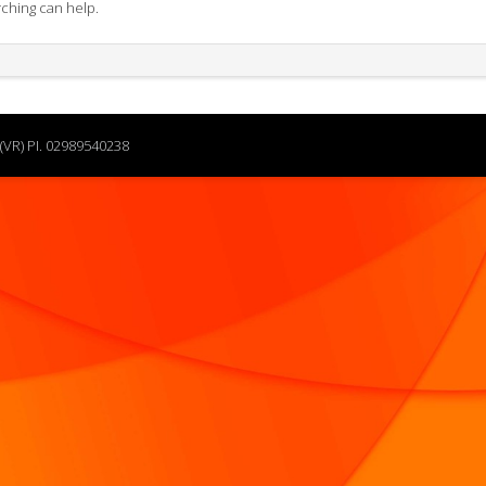
rching can help.
(VR) PI. 02989540238