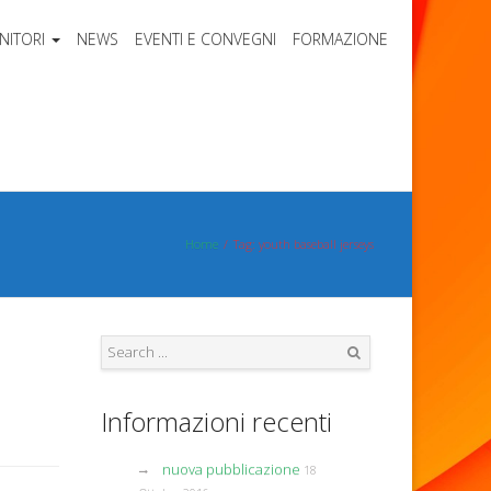
NITORI
NEWS
EVENTI E CONVEGNI
FORMAZIONE
Home
Tag: youth baseball jerseys
Search
Informazioni recenti
nuova pubblicazione
18