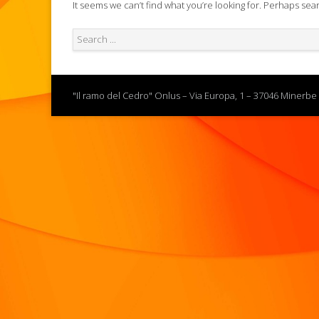
It seems we can’t find what you’re looking for. Perhaps sea
"Il ramo del Cedro" Onlus – Via Europa, 1 – 37046 Minerbe 