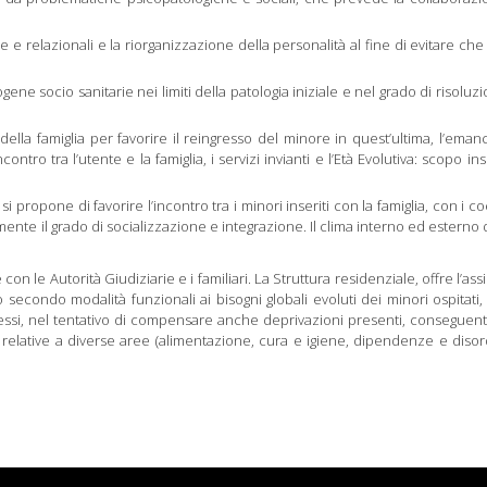
 e relazionali e la riorganizzazione della personalità al fine di evitare che
ene socio sanitarie nei limiti della patologia iniziale e nel grado di risoluz
della famiglia per favorire il reingresso del minore in quest’ultima, l’ema
tro tra l’utente e la famiglia, i servizi invianti e l’Età Evolutiva: scopo i
si propone di favorire l’incontro tra i minori inseriti con la famiglia, con i co
ivamente il grado di socializzazione e integrazione. Il clima interno ed esterno 
 e con le Autorità Giudiziarie e i familiari. La Struttura residenziale, offre l’ass
 secondo modalità funzionali ai bisogni globali evoluti dei minori ospitati
tessi, nel tentativo di compensare anche deprivazioni presenti, conseguenti
e relative a diverse aree (alimentazione, cura e igiene, dipendenze e disord