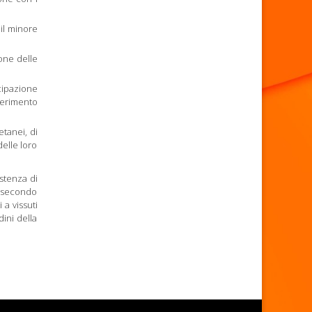
 il minore
ione delle
ncipazione
nserimento
etanei, di
delle loro
istenza di
, secondo
 a vissuti
ini della