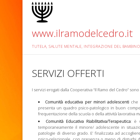
Skip
to
content
www.ilramodelcedro.it
TUTELA, SALUTE MENTALE, INTEGRAZIONE DEL BAMBINO
SERVIZI OFFERTI
I servizi erogati dalla Cooperativa “Il Ramo del Cedro” sono
Comunità educativa per minori adolescenti
che a
presenta un quadro psico-patologico in buon compens
frequentazione della scuola o della attività lavorativa 
Comunità Educativa Riabilitativa/Terapeutica
: è 
temporaneamente il minore/ adolescente in situazio
patologie di diverso grado. E’ finalizzata ad accogliere
psico-relazionale, con presenza o meno di disturbi d