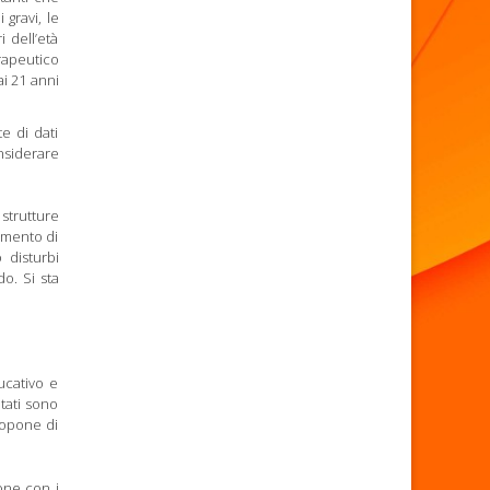
 gravi, le
i dell’età
rapeutico
ai 21 anni
e di dati
onsiderare
 strutture
dimento di
 disturbi
do. Si sta
ucativo e
itati sono
ropone di
one con i