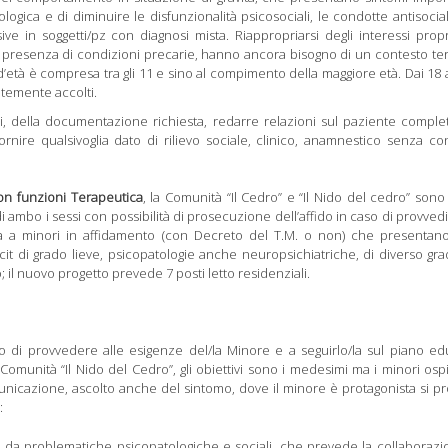
logica e di diminuire le disfunzionalità psicosociali, le condotte antisociali
ive in soggetti/pz con diagnosi mista. Riappropriarsi degli interessi propr
 in presenza di condizioni precarie, hanno ancora bisogno di un contesto te
a d’età è compresa tra gli 11 e sino al compimento della maggiore età. Dai 18 
ntemente accolti.
i, della documentazione richiesta, redarre relazioni sul paziente complet
 fornire qualsivoglia dato di rilievo sociale, clinico, anamnestico senza c
con funzioni Terapeutica
, la Comunità “Il Cedro” e “Il Nido del cedro” sono
di ambo i sessi con possibilità di prosecuzione dell’affido in caso di provve
a a minori in affidamento (con Decreto del T.M. o non) che presentano
icit di grado lieve, psicopatologie anche neuropsichiatriche, di diverso gra
 il nuovo progetto prevede 7 posti letto residenziali.
o di provvedere alle esigenze del/la Minore e a seguirlo/la sul piano ed
a Comunità “Il Nido del Cedro”, gli obiettivi sono i medesimi ma i minori osp
omunicazione, ascolto anche del sintomo, dove il minore è protagonista si p
:
ti da problematiche psicopatologiche e sociali, che prevede la collaborazi