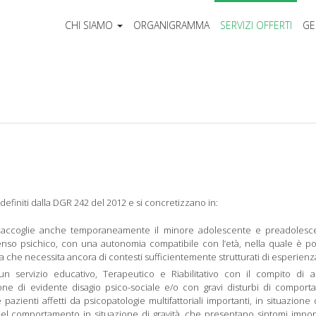
CHI SIAMO
ORGANIGRAMMA
SERVIZI OFFERTI
GE
 definiti dalla DGR 242 del 2012 e si concretizzano in:
ccoglie anche temporaneamente il minore adolescente e preadolesc
o psichico, con una autonomia compatibile con l’età, nella quale è pos
ma che necessita ancora di contesti sufficientemente strutturati di esperienz
un servizio educativo, Terapeutico e Riabilitativo con il compito di a
ne di evidente disagio psico-sociale e/o con gravi disturbi di compor
 pazienti affetti da psicopatologie multifattoriali importanti, in situazione 
el comportamento in situazione di gravità, che presentano sintomi impor