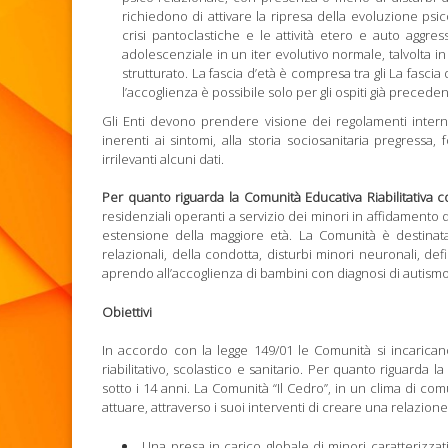
richiedono di attivare la ripresa della evoluzione psico
crisi pantoclastiche e le attività etero e auto aggress
adolescenziale in un iter evolutivo normale, talvolta
strutturato. La fascia d’età è compresa tra gli La fasci
l’accoglienza è possibile solo per gli ospiti già precede
Gli Enti devono prendere visione dei regolamenti intern
inerenti ai sintomi, alla storia sociosanitaria pregressa,
irrilevanti alcuni dati.
Per quanto riguarda la Comunità Educativa Riabilitativa 
residenziali operanti a servizio dei minori in affidamento 
estensione della maggiore età. La Comunità è destinat
relazionali, della condotta, disturbi minori neuronali, def
aprendo all’accoglienza di bambini con diagnosi di autismo;
Obiettivi
In accordo con la legge 149/01 le Comunità si incarican
riabilitativo, scolastico e sanitario. Per quanto riguarda l
sotto i 14 anni. La Comunità “Il Cedro”, in un clima di c
attuare, attraverso i suoi interventi di creare una relazione
Una presa in carico globale di minori caratterizza