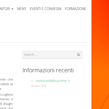
NITORI
NEWS
EVENTI E CONVEGNI
FORMAZIONE
Search
Informazioni recenti
ente che
nuova pubblicazione
18
sibile la
Ottobre 2016
a.
ccogliere
tamento e
di disagio
tanti che