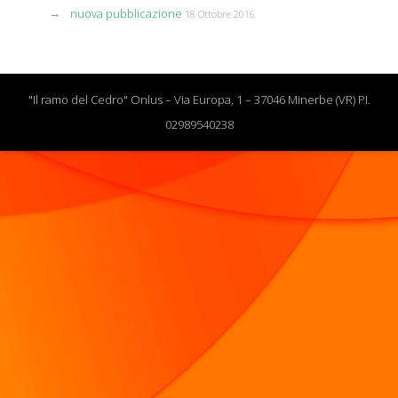
nuova pubblicazione
18 Ottobre 2016
"Il ramo del Cedro" Onlus – Via Europa, 1 – 37046 Minerbe (VR) PI.
02989540238