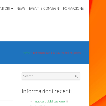
NITORI
NEWS
EVENTI E CONVEGNI
FORMAZIONE
Home
Tag: where can i buy authentic nfl jerseys
Search
Informazioni recenti
nuova pubblicazione
18