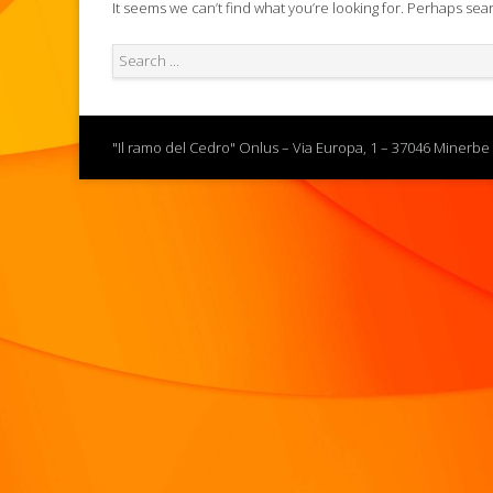
It seems we can’t find what you’re looking for. Perhaps sea
"Il ramo del Cedro" Onlus – Via Europa, 1 – 37046 Minerbe 