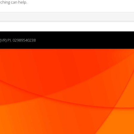
rching can help.
(VR) PI. 02989540238