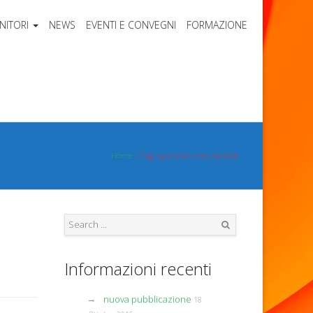
NITORI
NEWS
EVENTI E CONVEGNI
FORMAZIONE
Home
Tag: sports fan merchandise
Search
Informazioni recenti
nuova pubblicazione
18