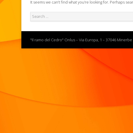
It seems we can’t find what you’re looking for. Perhaps sea
"Il ramo del Cedro" Onlus – Via Europa, 1 – 37046 Minerbe 