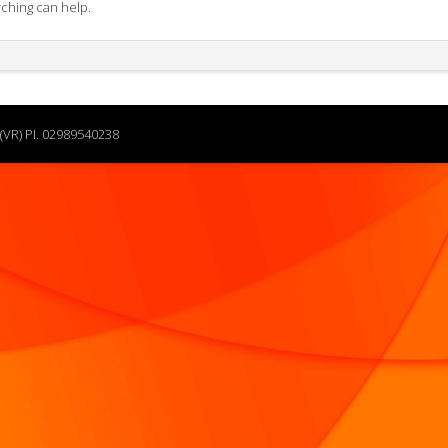
rching can help.
(VR) PI. 02989540238