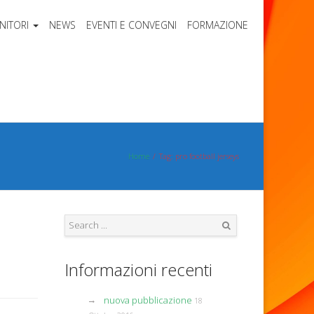
NITORI
NEWS
EVENTI E CONVEGNI
FORMAZIONE
Home
Tag: pro football jerseys
Search
Informazioni recenti
nuova pubblicazione
18