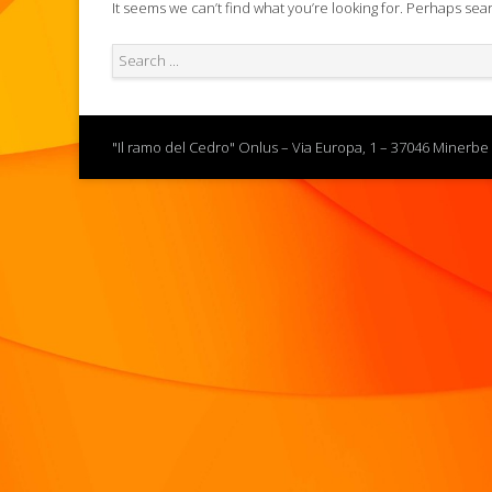
It seems we can’t find what you’re looking for. Perhaps sea
"Il ramo del Cedro" Onlus – Via Europa, 1 – 37046 Minerbe 