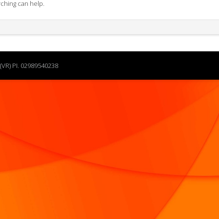
rching can help.
(VR) PI. 02989540238