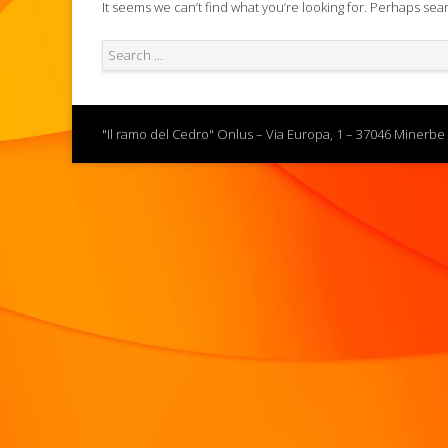
It seems we can’t find what you’re looking for. Perhaps sea
"Il ramo del Cedro" Onlus – Via Europa, 1 – 37046 Minerbe 