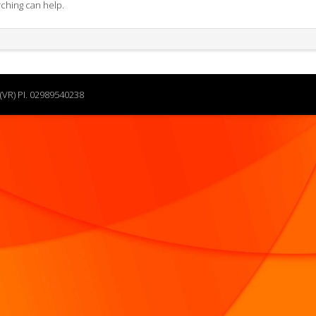
rching can help.
(VR) PI. 02989540238