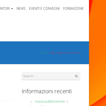
NITORI
NEWS
EVENTI E CONVEGNI
FORMAZIONE
Home
Tag: original nfl uniforms
Search
Informazioni recenti
nuova pubblicazione
18