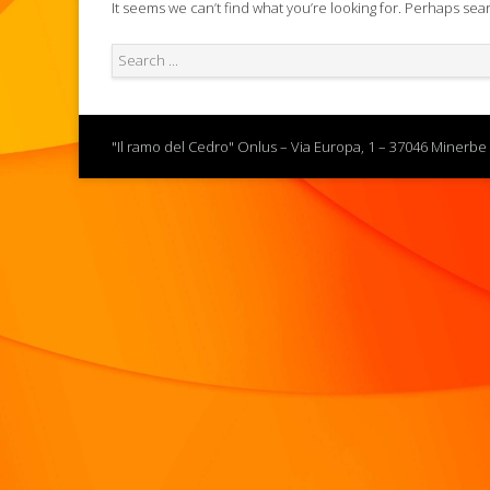
It seems we can’t find what you’re looking for. Perhaps sea
"Il ramo del Cedro" Onlus – Via Europa, 1 – 37046 Minerbe 