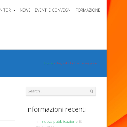
NITORI
NEWS
EVENTI E CONVEGNI
FORMAZIONE
Home
Tag: nike football jersey price
Search
Informazioni recenti
nuova pubblicazione
18