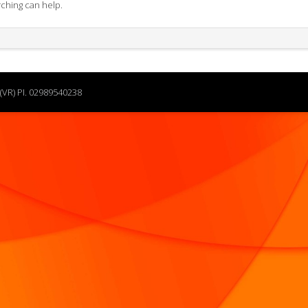
rching can help.
(VR) PI. 02989540238