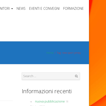
NITORI
NEWS
EVENTI E CONVEGNI
FORMAZIONE
Home
Tag: new sport jersey
Search
Informazioni recenti
nuova pubblicazione
18