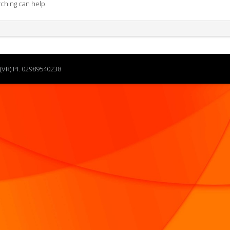
rching can help.
(VR) PI. 02989540238