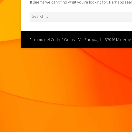
It seems we can’t find what you’re looking for. Perhaps sea
"Il ramo del Cedro" Onlus – Via Europa, 1 – 37046 Minerbe 