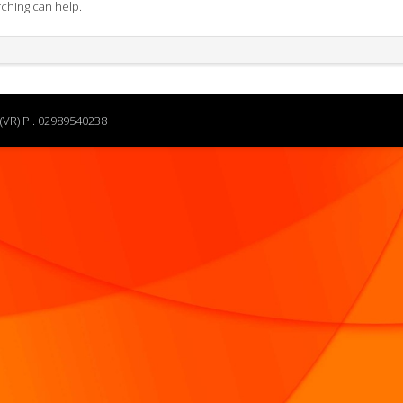
rching can help.
(VR) PI. 02989540238