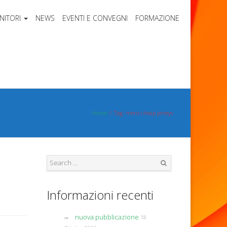
NITORI
NEWS
EVENTI E CONVEGNI
FORMAZIONE
Home
Tag: mens cheap jerseys
Search
Informazioni recenti
nuova pubblicazione
18