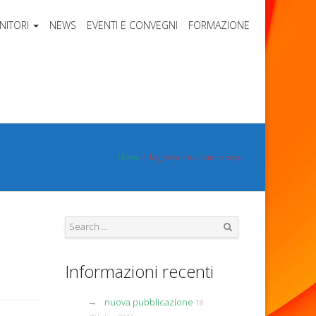
NITORI
NEWS
EVENTI E CONVEGNI
FORMAZIONE
Home
Tag: how much are jerseys
Search
Informazioni recenti
nuova pubblicazione
18