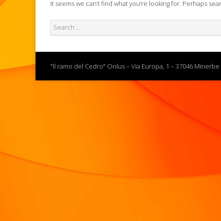
It seems we can’t find what you’re looking for. Perhaps sea
"Il ramo del Cedro" Onlus – Via Europa, 1 – 37046 Minerbe 