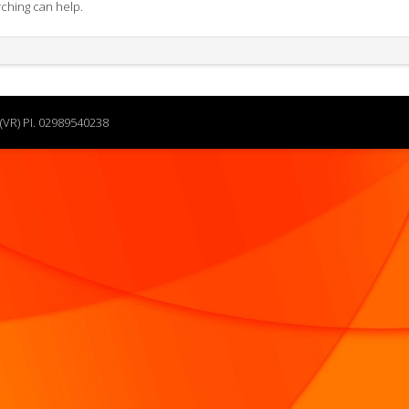
rching can help.
(VR) PI. 02989540238