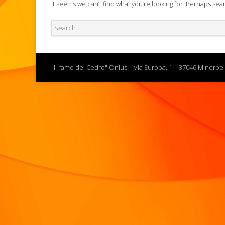
It seems we can’t find what you’re looking for. Perhaps sea
"Il ramo del Cedro" Onlus – Via Europa, 1 – 37046 Minerbe 