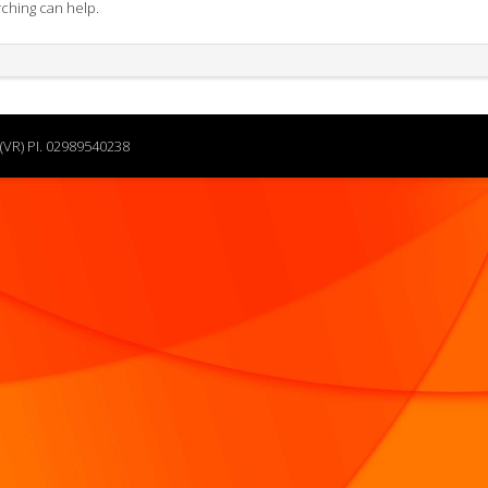
rching can help.
(VR) PI. 02989540238