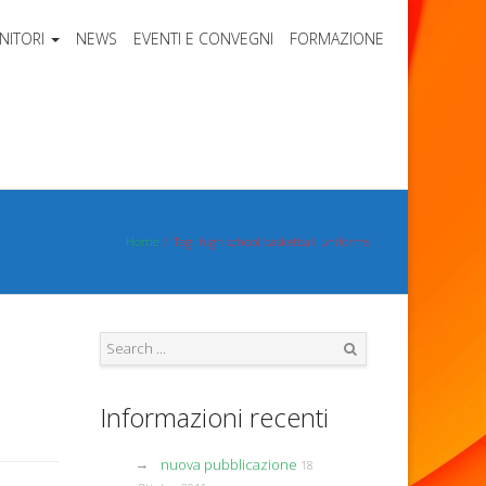
NITORI
NEWS
EVENTI E CONVEGNI
FORMAZIONE
Home
Tag: high school basketball uniforms
Search
Informazioni recenti
nuova pubblicazione
18