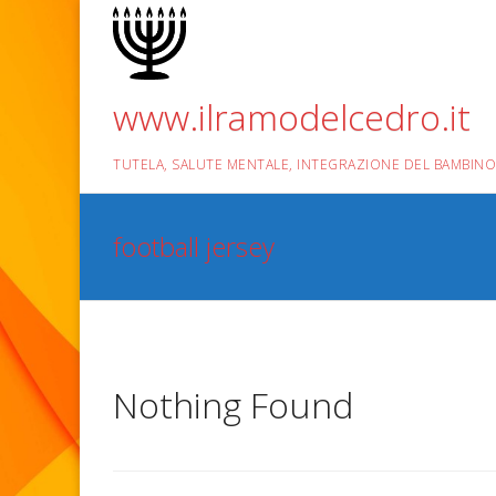
Skip
to
content
www.ilramodelcedro.it
TUTELA, SALUTE MENTALE, INTEGRAZIONE DEL BAMBINO
football jersey
Nothing Found