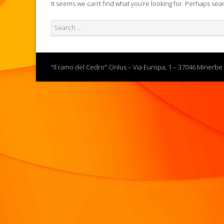
It seems we can’t find what you’re looking for. Perhaps sea
"Il ramo del Cedro" Onlus – Via Europa, 1 – 37046 Minerbe 