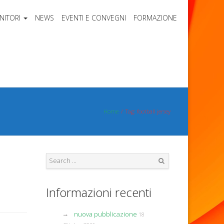
NITORI
NEWS
EVENTI E CONVEGNI
FORMAZIONE
Home
Tag: football jersey
Search
Informazioni recenti
nuova pubblicazione
18