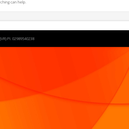
rching can help.
(VR) PI. 02989540238