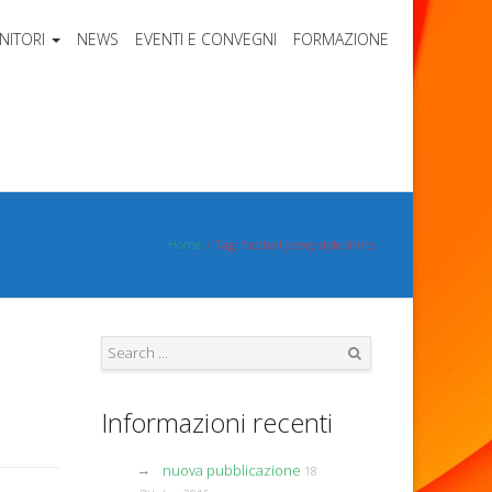
NITORI
NEWS
EVENTI E CONVEGNI
FORMAZIONE
Home
Tag: football jersey style shirts
Search
Informazioni recenti
nuova pubblicazione
18