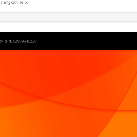
rching can help.
(VR) PI. 02989540238