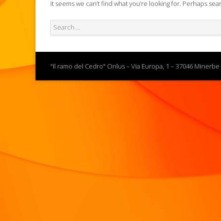
It seems we can’t find what you’re looking for. Perhaps sea
"Il ramo del Cedro" Onlus – Via Europa, 1 – 37046 Minerbe 