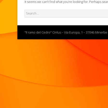
It seems we can’t find what you’re looking for. Perhaps sea
"Il ramo del Cedro" Onlus – Via Europa, 1 – 37046 Minerbe 