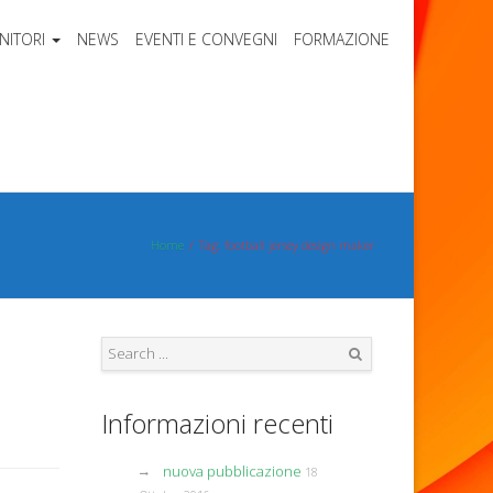
NITORI
NEWS
EVENTI E CONVEGNI
FORMAZIONE
Home
Tag: football jersey design maker
Search
Informazioni recenti
nuova pubblicazione
18