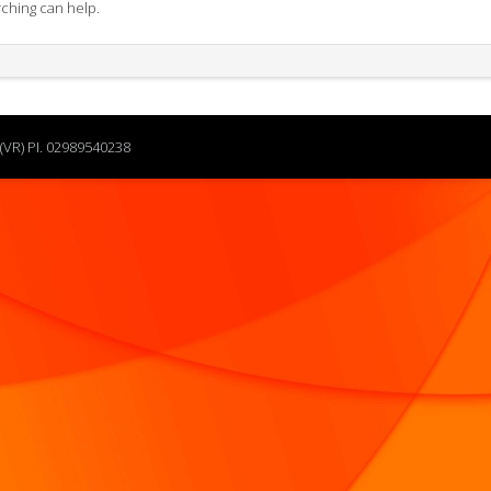
rching can help.
(VR) PI. 02989540238