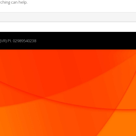
rching can help.
(VR) PI. 02989540238