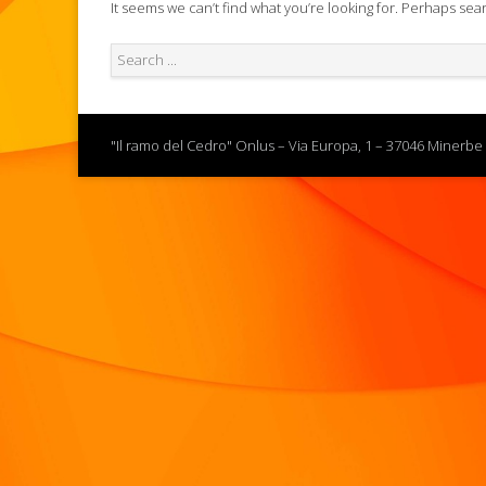
It seems we can’t find what you’re looking for. Perhaps sea
"Il ramo del Cedro" Onlus – Via Europa, 1 – 37046 Minerbe 