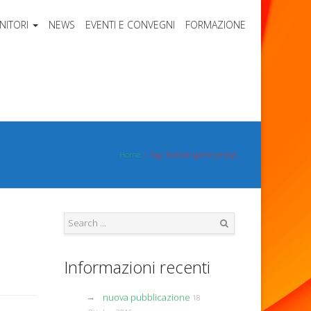
NITORI
NEWS
EVENTI E CONVEGNI
FORMAZIONE
Home
Tag: football game jerseys
Search
Informazioni recenti
nuova pubblicazione
18