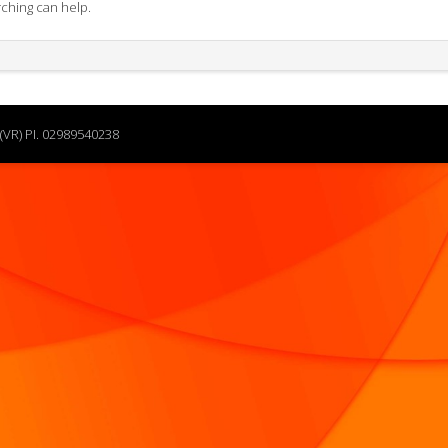
rching can help.
(VR) PI. 02989540238