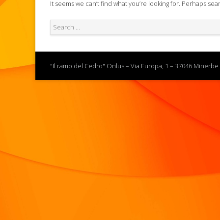
It seems we can’t find what you’re looking for. Perhaps sea
"Il ramo del Cedro" Onlus – Via Europa, 1 – 37046 Minerbe 