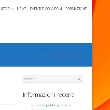
NITORI
NEWS
EVENTI E CONVEGNI
FORMAZIONE
Home
Tag: fan gear stores near me
Search
Informazioni recenti
nuova pubblicazione
18