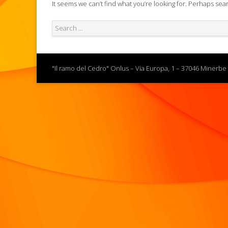
It seems we can’t find what you’re looking for. Perhaps sea
"Il ramo del Cedro" Onlus – Via Europa, 1 – 37046 Minerbe 