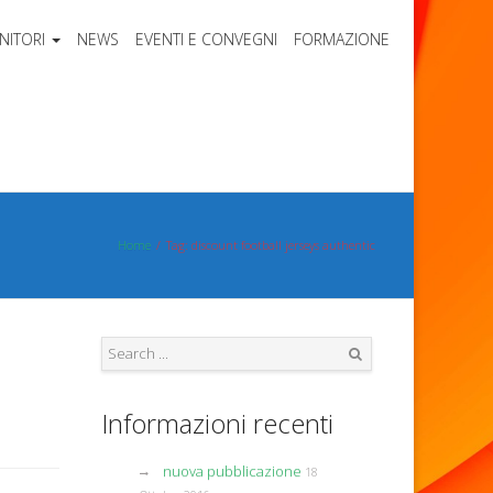
NITORI
NEWS
EVENTI E CONVEGNI
FORMAZIONE
Home
Tag: discount football jerseys authentic
Search
Informazioni recenti
nuova pubblicazione
18