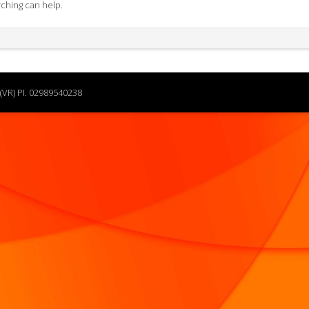
rching can help.
(VR) PI. 02989540238