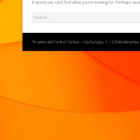
It seems we can’t find what you’re looking for. Perhaps sea
"Il ramo del Cedro" Onlus – Via Europa, 1 – 37046 Minerbe 