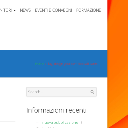
NITORI
NEWS
EVENTI E CONVEGNI
FORMAZIONE
Home
Tag: design your own football pants
Search
Informazioni recenti
nuova pubblicazione
18