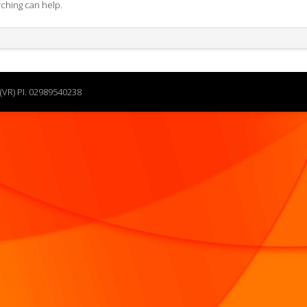
rching can help.
(VR) PI. 02989540238