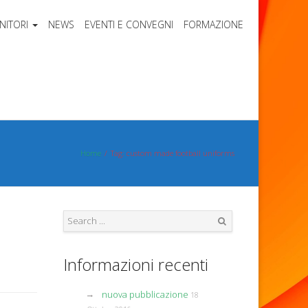
NITORI
NEWS
EVENTI E CONVEGNI
FORMAZIONE
Home
Tag: custom made football uniforms
Search
Informazioni recenti
nuova pubblicazione
18