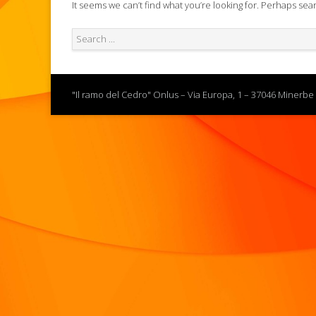
It seems we can’t find what you’re looking for. Perhaps sea
"Il ramo del Cedro" Onlus – Via Europa, 1 – 37046 Minerbe 