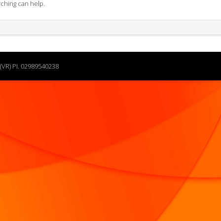
rching can help.
(VR) PI. 02989540238