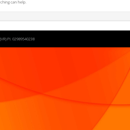
rching can help.
(VR) PI. 02989540238