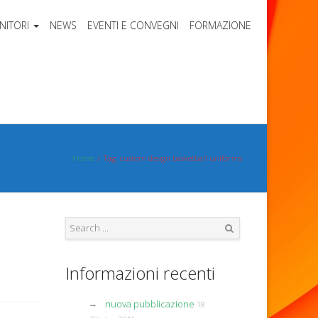
NITORI
NEWS
EVENTI E CONVEGNI
FORMAZIONE
Home
Tag: custom design basketball uniforms
Search
Informazioni recenti
nuova pubblicazione
18