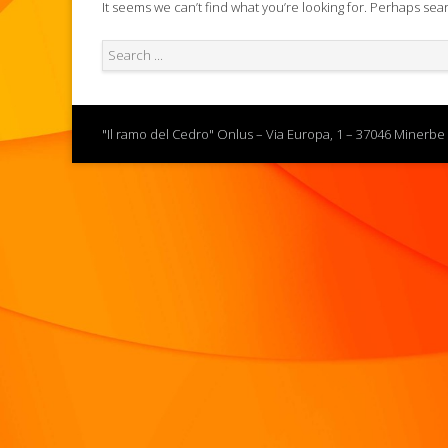
It seems we can’t find what you’re looking for. Perhaps sea
"Il ramo del Cedro" Onlus – Via Europa, 1 – 37046 Minerbe 