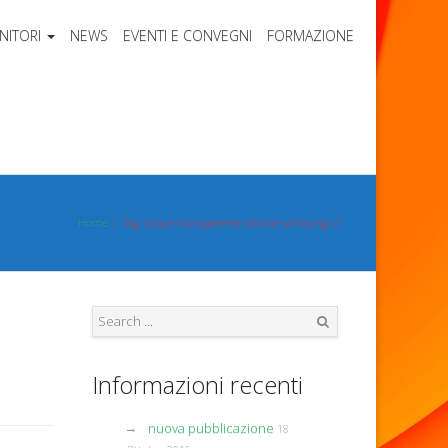
NITORI
NEWS
EVENTI E CONVEGNI
FORMAZIONE
Home
Tag: coque transparente silicone samsung s7
Search
Informazioni recenti
nuova pubblicazione
18