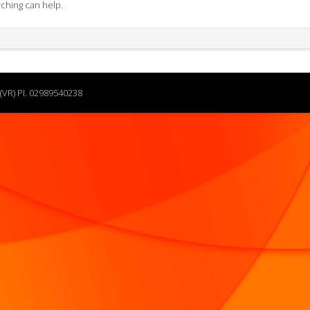
rching can help.
(VR) PI. 02989540238