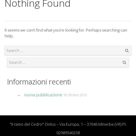
Nothing Found
It seems we can’t find what you’re looking for. Perhaps searching can
help.
Search
Search
Informazioni recenti
nuova pubblicazione
18 Ottobre 2016
"Il ramo del Cedro" Onlus – Via Europa, 1 – 37046 Minerbe (VR) PI.
02989540238