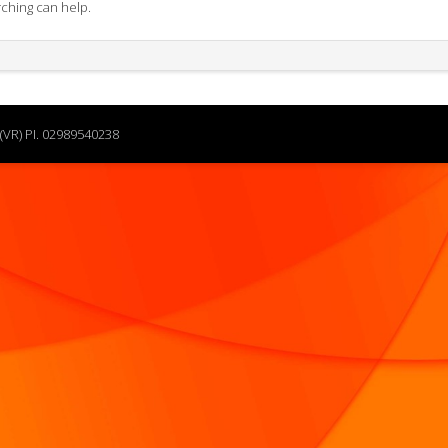
rching can help.
(VR) PI. 02989540238