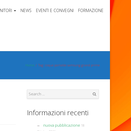
NITORI
NEWS
EVENTI E CONVEGNI
FORMAZIONE
Home
Tag: coque portable samsung grand prime
Search
Informazioni recenti
nuova pubblicazione
18