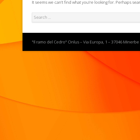
It seems we can’t find what you’re looking for. Perhaps sea
"Il ramo del Cedro" Onlus – Via Europa, 1 – 37046 Minerbe 