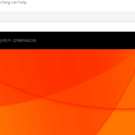
rching can help.
(VR) PI. 02989540238