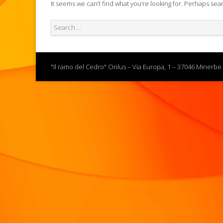
It seems we can’t find what you’re looking for. Perhaps sea
"Il ramo del Cedro" Onlus – Via Europa, 1 – 37046 Minerbe 