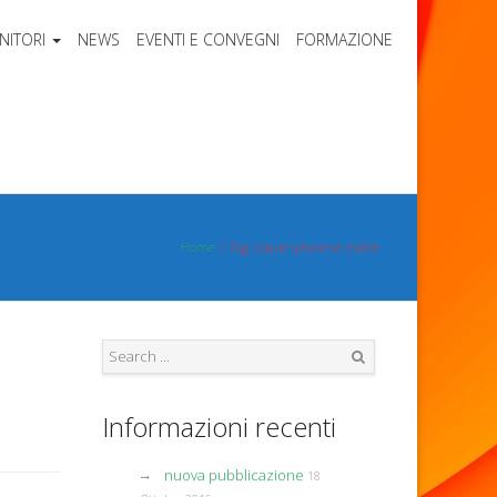
NITORI
NEWS
EVENTI E CONVEGNI
FORMAZIONE
Home
Tag: coque iphone se matte
Search
Informazioni recenti
nuova pubblicazione
18