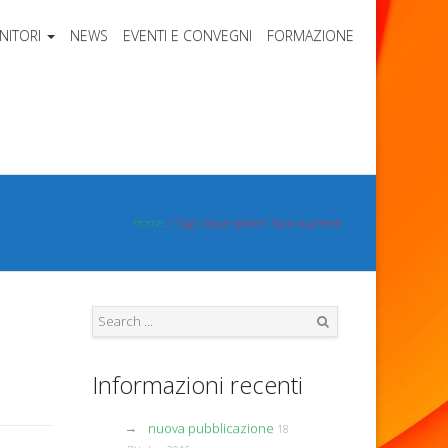
NITORI
NEWS
EVENTI E CONVEGNI
FORMAZIONE
Home
Tag: coque iphone 7plus supreme
Search
Informazioni recenti
nuova pubblicazione
18