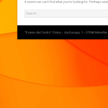
It seems we can’t find what you’re looking for. Perhaps sea
"Il ramo del Cedro" Onlus – Via Europa, 1 – 37046 Minerbe 