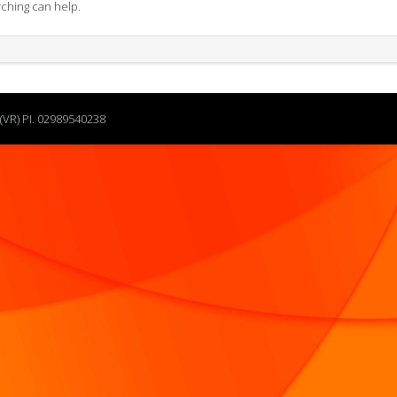
rching can help.
(VR) PI. 02989540238