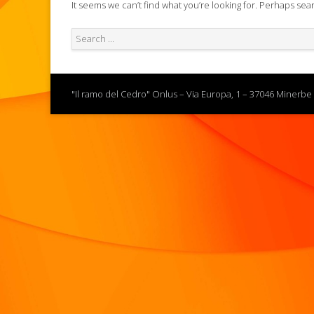
It seems we can’t find what you’re looking for. Perhaps sea
"Il ramo del Cedro" Onlus – Via Europa, 1 – 37046 Minerbe 