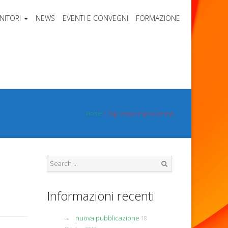
NITORI
NEWS
EVENTI E CONVEGNI
FORMAZIONE
Home
Tag: cheap original jerseys
Search
Informazioni recenti
nuova pubblicazione
18