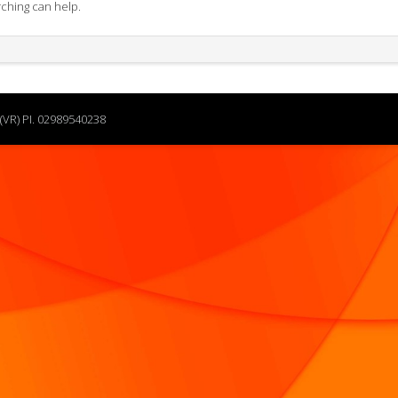
rching can help.
(VR) PI. 02989540238