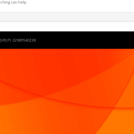
rching can help.
(VR) PI. 02989540238