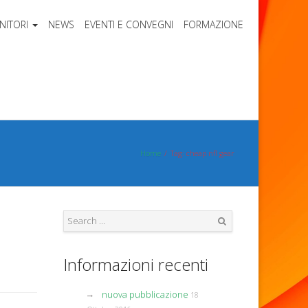
NITORI
NEWS
EVENTI E CONVEGNI
FORMAZIONE
Home
Tag: cheap nfl gear
Search
Informazioni recenti
nuova pubblicazione
18