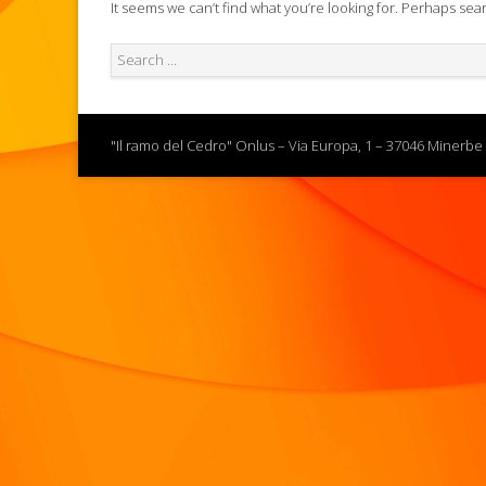
It seems we can’t find what you’re looking for. Perhaps sea
"Il ramo del Cedro" Onlus – Via Europa, 1 – 37046 Minerbe 