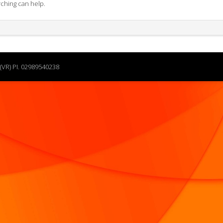
rching can help.
(VR) PI. 02989540238