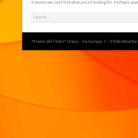
It seems we can’t find what you’re looking for. Perhaps sea
"Il ramo del Cedro" Onlus – Via Europa, 1 – 37046 Minerbe 