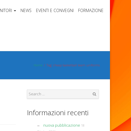
NITORI
NEWS
EVENTI E CONVEGNI
FORMAZIONE
Home
Tag: cheap basketball team uniforms
Search
Informazioni recenti
nuova pubblicazione
18