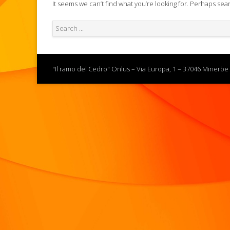
It seems we can’t find what you’re looking for. Perhaps sea
"Il ramo del Cedro" Onlus – Via Europa, 1 – 37046 Minerbe 