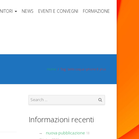
NITORI
NEWS
EVENTI E CONVEGNI
FORMAZIONE
Home
Tag: belle coque iphone 8 plus
Search
Informazioni recenti
nuova pubblicazione
18