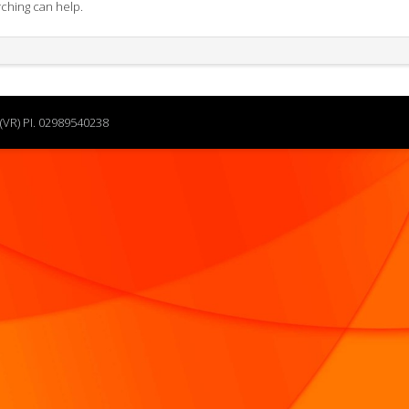
rching can help.
(VR) PI. 02989540238