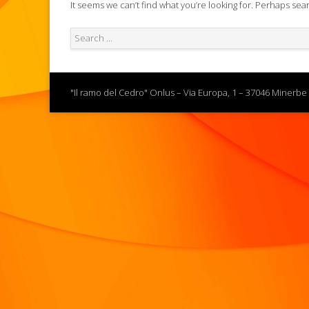
It seems we can’t find what you’re looking for. Perhaps sea
"Il ramo del Cedro" Onlus – Via Europa, 1 – 37046 Minerbe 