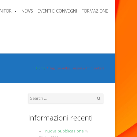
NITORI
NEWS
EVENTI E CONVEGNI
FORMAZIONE
Home
Tag: basketball jerseys with numbers
Search
Informazioni recenti
nuova pubblicazione
18