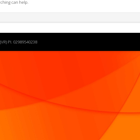
rching can help.
(VR) PI. 02989540238