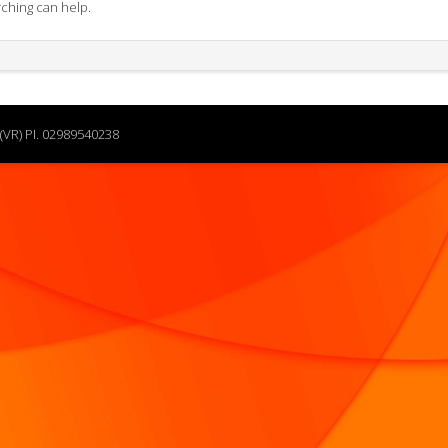
rching can help.
(VR) PI. 02989540238