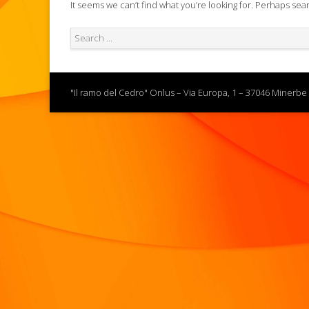
It seems we can’t find what you’re looking for. Perhaps sea
"Il ramo del Cedro" Onlus – Via Europa, 1 – 37046 Minerbe 