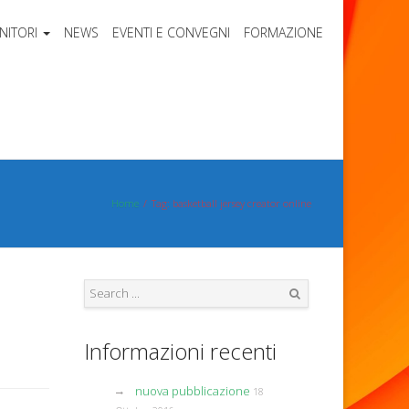
NITORI
NEWS
EVENTI E CONVEGNI
FORMAZIONE
Home
Tag: basketball jersey creator online
Search
Informazioni recenti
nuova pubblicazione
18